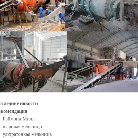
оследние новости
екомендация
Рэймонд Милл
1.
шаровая мельница
2.
ультратонкая мельница
3.