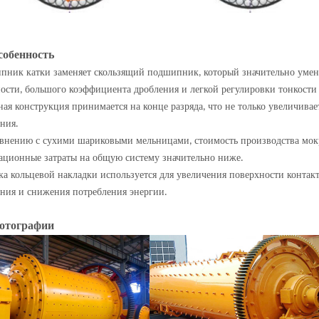
собенность
пник катки заменяет скользящий подшипник
который значительно умен
,
ности
большого коэффициента дробления и легкой регулировки тонкости
,
ая конструкция принимается на конце разряда
что не только увеличивае
,
ния
.
авнению с сухими шариковыми мельницами
стоимость производства мо
,
ационные затраты на общую систему значительно ниже
.
а кольцевой накладки используется для увеличения поверхности контак
ния и снижения потребления энергии
.
отографии