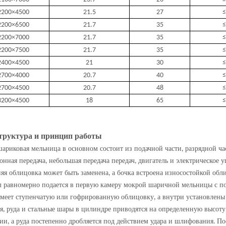
200×4500
21.5
27
≤
200×6500
21.7
35
≤
200×7000
21.7
35
≤
200×7500
21.7
35
≤
400×4500
21
30
≤
700×4000
20.7
40
≤
700×4500
20.7
48
≤
200×4500
18
65
≤
труктура и принцип работы
ариковая мельница в основном состоит из подачной части
разрядной ча
,
онная передача
небольшая передача передач
двигатель и электрическое 
,
,
яя облицовка может быть заменена
а бочка встроена износостойкой обл
,
 равномерно подается в первую камеру мокрой шаричной мельницы с п
имеет ступенчатую или гофрированную облицовку
а внутри установлен
,
я
руда и стальные шары в цилиндре приводятся на определенную высот
,
ции
а руда постепенно дробляется под действием удара и шлифования
По
,
.