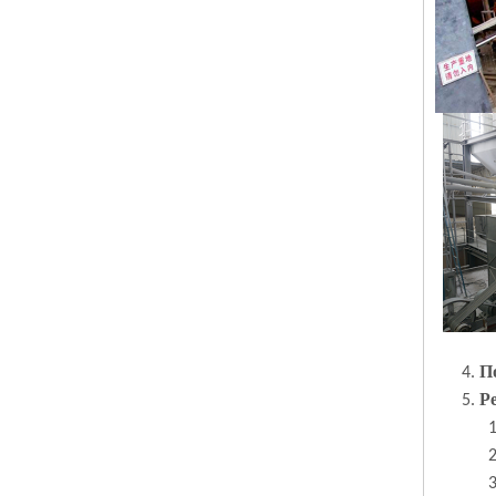
П
4.
Р
5.