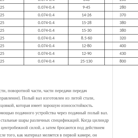
25
0.074-0.4
9-45
280
25
0.074-0.4
14-26
370
25
0.074-0.4
15-28
380
25
0.074-0.4
15-30
380
25
0.074-0.4
8.5-60
320
25
0.074-0.4
12-80
400
25
0.074-0.4
12-90
430
25
0.074-0.4
25-130
800
сти
поворотной части
части передачи передач
,
,
управление
Полый вал изготовлен из литой стали
).
,
ицовкой
которая имеет хорошую износостойкость
,
.
омощью подачного устройства через подачный полый вал
.
ы стальные шары различных спецификаций
Когда цилиндр
.
у центробежной силой
а затем бросаются под действием
,
сле того
как материал меляется в первой камере
он
,
,