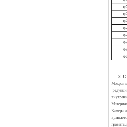
φ2
φ2
φ2
φ2
φ2
φ2
φ2
φ3
С
3.
Мокрая ш
редукци
(
внутренн
Материал
Камера 
вращаетс
гравита