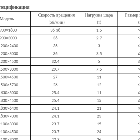
пецификация
Скорость вращения
Нагрузка шара
Размер 
Модель
об
мин
т
(
/
)
(
)
(
900×1800
36-38
1.5
≤
900×3000
36
2.7
≤
200×2400
36
3
≤
200×3000
36
3.5
≤
200×4500
32.4
5
≤
500×3000
29.7
7.5
≤
500×4500
27
11
≤
500×5700
28
12
≤
830×3000
25.4
11
≤
830×4500
25.4
15
≤
830×6400
24.1
21
≤
830×7000
24.1
23
≤
100×3000
23.7
15
≤
100×4500
23.7
24
≤
100×7000
23.7
26
≤