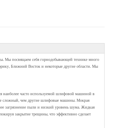
цы
Мы посвящаем себя горнодобывающей технике много
.
рику
Ближний Восток и некоторые другие области
Мы
,
.
тся наиболее часто используемой шлифовой машиной в
ее сложный
чем другие шлифовые машины
Мокрая
,
.
ее загрязнение пыли и низкий уровень шума
Жидкая
.
локируя закрытие трещины
что эффективно сделает
,