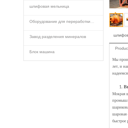
шлифовая мельница
Оборудование для переработки минералов
шлифов
Завод разделения минералов
Produc
Блок машина
Мы прои
лет
и н
,
надеемся
В
1.
Мокрая ш
промышл
шариков
шаровая 
быстрое 