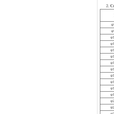
С
2.
φ
φ
φ1
φ1
φ1
φ1
φ1
φ1
φ1
φ1
φ1
φ1
φ2
φ2
φ2