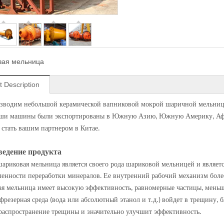
ая мельница
t Description
зводим небольшой керамической вапниковой мокрой шаричной мельни
аши машины были экспортированы в Южную Азию
Южную Америку
Аф
,
,
 стать вашим партнером в Китае
.
ведение продукта
ариковая мельница является своего рода шариковой мельницей и являе
енности переработки минералов
Ее внутренний рабочий механизм бол
.
ая мельница имеет высокую эффективность
равномерные частицы
меньш
,
,
фрезерная среда
вода или абсолютный этанол и т
д
войдет в трещину
б
(
.
.)
,
распространение трещины и значительно улучшит эффективность
.