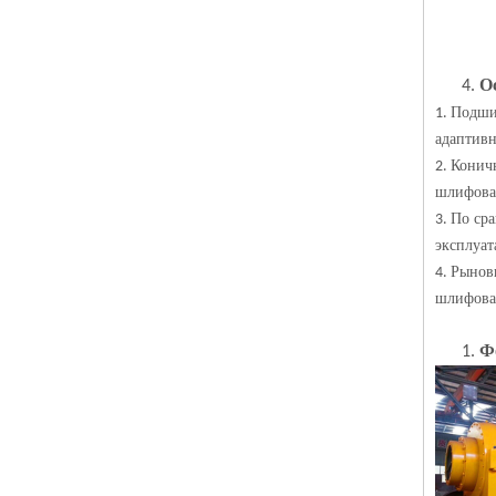
О
4.
Подши
1.
адаптив
Коничн
2.
шлифова
По ср
3.
эксплуат
Рыновк
4.
шлифова
Ф
1.