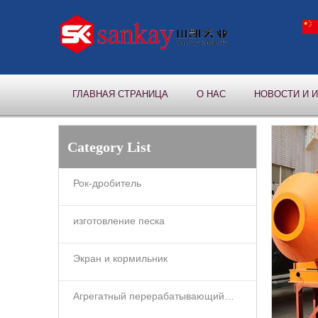
ГЛАВНАЯ СТРАНИЦА
О НАС
НОВОСТИ И 
Category List
Рок-дробитель
изготовление песка
Экран и кормильник
Агрегатный перерабатывающий завод