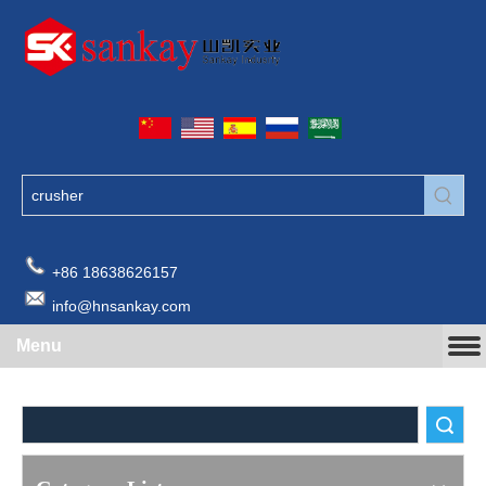
+86 18638626157
info@hnsankay.com
Menu
Search