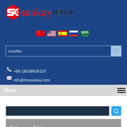
+86 18638626157
info@hnsankay.com
Menu
Search