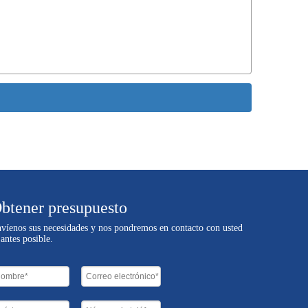
btener presupuesto
víenos sus necesidades y nos pondremos en contacto con usted
 antes posible.