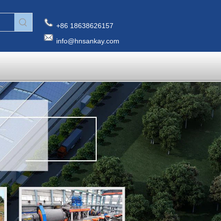
+86 18638626157
info@hnsankay.com